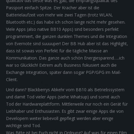
qualitativ das beste was es gab, die Empfangsqualität des
Passport einfach Spitze. Der Kracher aber ist die
Batterielaufzeit von mehr wie zwei Tagen (trotz WLAN,
Bluetooth etc.) das habe ich schon lange nicht mehr gesehen.
Viele Apps (also native BB10 Apps) sind besonders perfekt
programmiert, die ganzen dunklen Themes und die Integration
von Evernote sind suuuuper! Der BB Hub aber ist das Highlight,
dass ist sowas von Perfekt für die tägliche Masse an
Kommunikation. Das ganze auch schön Energiesparend…..ich
war so Glücklich! Extrem aufs Business fokusiert auch die
Exchange Integration, später dann sogar PGP/GPG im Mail-
Client.
Und dann? Blackberrys Abkehr vom BB10 als Betriebssystem
und damit Tod vieler Apps (siehe Whatsup) und somit auch
Tod der Hardwareplattform. Mittlerweile nur noch ein Gerät für
Liebhaber und Enthusiasten. Es gibt zwar einige Apps die von
Developern weiter liebevoll gepflegt werden aber einige
wichtige sind Tod.
Was Bitte ist bei Euch nicht in Ordnung? Auf was für einen Film