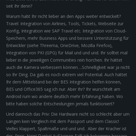
seit Ihr denn?
Warum habt Ihr nicht lieber an den Apps weiter entwickelt?
Travel: Integration von Airlines, Tools, Tickets, Webseite zur
Konfig, Integration wie SAP Travel etc. Integration von Cloud-
Speichern, mehr Business Apps und bessere Unterstützung für
Entwickler (siehe Threema, OneDrive, Mozilla Firefox),
Integration von PKI (GPG) für Mail und und und. Ihr solltet mal
lieber in die jeweiligen Communities rein horchen. Ihr hättet
auch die Kamera verbessern können….Schnelligkeit war ja nicht
so Ihr Ding. Da gab es noch extrem viel Potential. Auch hättet
Ihr dem Mittelstand bei der BES Integration helfen können,
BES und Office365 sag ich nur. Aber Ihr? Ihr wurschtelt am
Android rum wo andere deutlich mehr Erfahrung haben. Wo
bitte haben solche Entscheidungen jemals funktioniert?
Und dannoch das Priv: Die Hardware nicht so schlecht aber um
Längen kein Vergleich mit dem Passport und dem Classic!
Vielles klappert, Spaltmaße und und und. Aber der Kracher ist
der Preis. Nein! Danke! Auf keinen Fall! Ich bekomme bessere