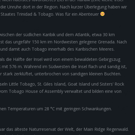
die Unruhe dort in der Region. Nach kurzer Überlegung haben wir
s Staates Trinidad & Tobago. Was für ein Abenteuer
 zwischen der südlichen Karibik und dem Atlantik, etwa 30 km
sel ist das ungefähr 150 km im Nordwesten gelegene Grenada. Nach
en und damit auch Tobago innerhalb des Karibischen Meeres.
 als die Hälfte der Insel wird von einem bewaldeten Gebirgszug
 mit 576 m. Während im Südwesten die Insel flach und sandig ist,
ier stark zerklüftet, unterbrochen von sandigen kleinen Buchten.
n Little Tobago, St. Giles Island, Goat Island und Sisters‘ Rock
vom Tobago House of Assembly verwaltet und bilden eine von
hohen Temperaturen um 28 °C mit geringen Schwankungen.
r das älteste Naturreservat der Welt, der Main Ridge Regenwald.