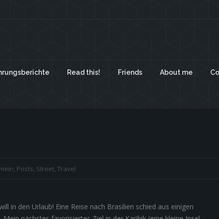
hrungsberichte
Read this!
Friends
About me
Co
emein
,
Posts
,
Street
,
Travel
ll in den Urlaub! Eine Reise nach Brasilien schied aus einigen
Mein nächstes favorisiertes Ziel in der Karibik (eine kleine Insel