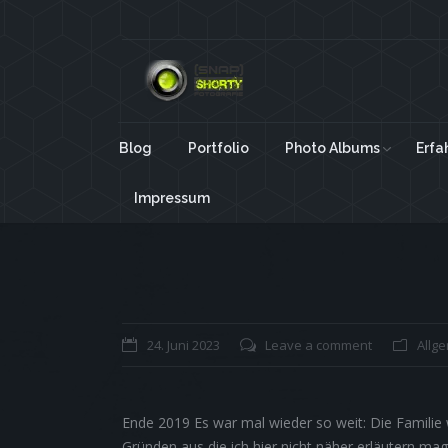
Blog
Portfolio
Photo Albums
Erfa
Impressum
You are here:
24. Juni 2023
Leave a comment
Allg
Ende 2019 Es war mal wieder so weit: Die Familie wi
Gründen aus die ich hier nicht näher erläutern mag. 