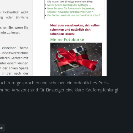
uch rum gesprochen und scheinen ein ordentliches Preis-
Ihr bei Amazon) sind für Einsteiger eine klare Kaufempfehlung!
en