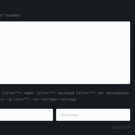
it
*
markiert.
" title=""> <abbr title=""> <acronym title=""> <b> <blockquote
<i> <q cite=""> <s> <strike> <strong>
Webseite
clear form