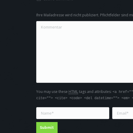
Ihre Mailadresse wird nicht publiziert. Pflichtfelder sind m
Kommentar
You may use these
HTML
tags and attributes:
<a href="
cite=""> <cite> <code> <del datetime=""> <em> 
Name *
Email *
Submit