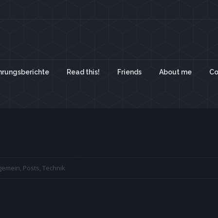
hrungsberichte
Read this!
Friends
About me
Co
lgemein
,
Posts
,
Technik