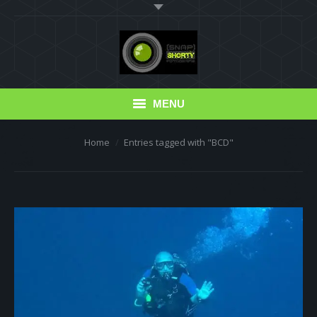
MENU
You are here:
Home
Entries tagged with "BCD"
Blog
Portfolio
Photo Albums
Erfahrungsberichte
Read this!
Friends