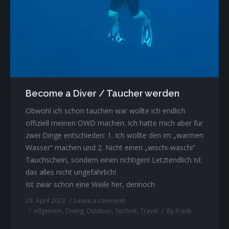
About me
Contact
informações brasileira
Impressum
Become a Diver / Taucher werden
Obwohl ich schon tauchen war wollte ich endlich
offiziell meinen OWD machen. Ich hatte mich aber für
zwei Dinge entschieden: 1. Ich wollte den im „warmen
Wasser“ machen und 2. Nicht einen „wischi-waschi“
Tauchschein, sondern einen richtigen! Letztendlich ist
das alles nicht ungefährlich!
Ist zwar schon eine Weile her, dennoch
28. April 2023
Leave a comment
Allgemein
,
Diving
,
Outdoor
,
Technik
,
Travel
By
Frank