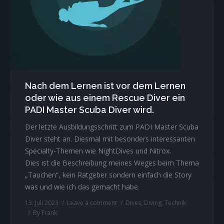
About me
Contact
informações brasileira
Impressum
Nach dem Lernen ist vor dem Lernen
oder wie aus einem Rescue Diver ein
PADI Master Scuba Diver wird.
Der letzte Ausbildungsschritt zum PADI Master Scuba
Diver steht an. Diesmal mit besonders interessanten
Specialty-Themen wie NightDives und Nitrox.
Dies ist die Beschreibung meines Weges beim Thema
„Tauchen“, kein Ratgeber sondern einfach die Story
was und wie ich das gemacht habe.
13. Juli 2023
Leave a comment
Dives
,
Diving
,
Technik
By
Frank